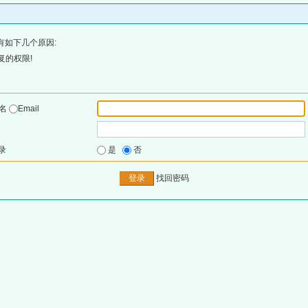
有如下几个原因:
复的权限!
户名
Email
录
是
否
找回密码